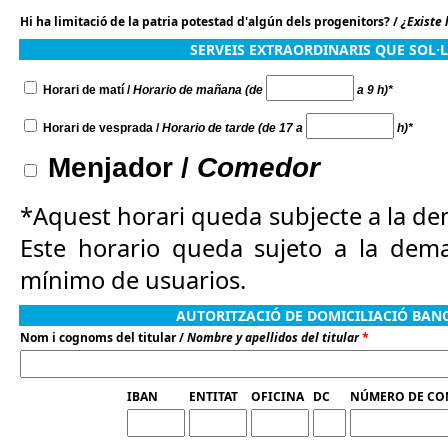
Hi ha limitació de la patria potestad d'algún dels progenitors? /
¿Existe 
SERVEIS EXTRAORDINARIS QUE SOL·L
Horari de matí /
Horario de mañana (de
a 9 h)*
Horari de vesprada /
Horario de tarde (de 17 a
h)*
Menjador /
Comedor
*Aquest horari queda subjecte a la de
Este horario queda sujeto a la dem
mínimo de usuarios.
AUTORITZACIÓ DE DOMICILIACIÓ BAN
Nom i cognoms del titular /
Nombre y apellidos del titular
*
IBAN
ENTITAT
OFICINA
DC
NÚMERO DE CO