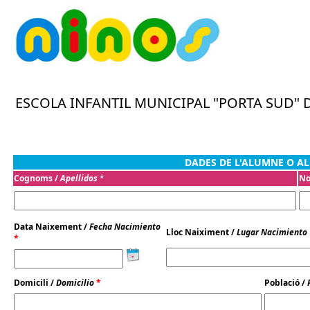
DADES DE L'ALUMNE O A
Cognoms /
Apellidos
*
No
Data Naixement /
Fecha Nacimiento
Lloc Naiximent /
Lugar Nacimiento
*
Domicili /
Domicilio
*
Població /
P