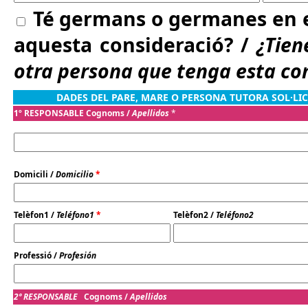
Té germans o germanes en el
aquesta consideració? /
¿Tien
otra persona que tenga esta co
DADES DEL PARE, MARE O PERSONA TUTORA SOL·LIC
1º RESPONSABLE Cognoms /
Apellidos
*
Domicili /
Domicilio
*
Telèfon1 /
Teléfono1
*
Telèfon2 /
Teléfono2
Professió /
Profesión
2º RESPONSABLE
Cognoms /
Apellidos