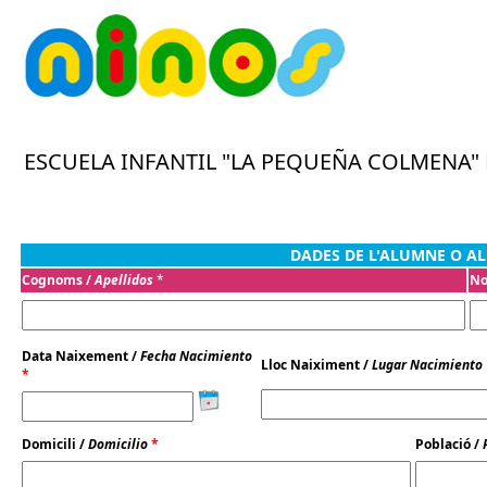
DADES DE L'ALUMNE O A
Cognoms /
Apellidos
*
No
Data Naixement /
Fecha Nacimiento
Lloc Naiximent /
Lugar Nacimiento
*
Domicili /
Domicilio
*
Població /
P