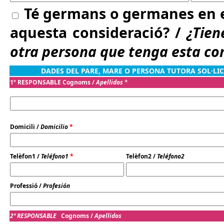
Té germans o germanes en el
aquesta consideració? /
¿Tien
otra persona que tenga esta co
DADES DEL PARE, MARE O PERSONA TUTORA SOL·LIC
1º RESPONSABLE Cognoms /
Apellidos
*
Domicili /
Domicilio
*
Telèfon1 /
Teléfono1
*
Telèfon2 /
Teléfono2
Professió /
Profesión
2º RESPONSABLE
Cognoms /
Apellidos