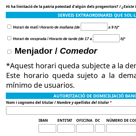
Hi ha limitació de la patria potestad d'algún dels progenitors? /
¿Existe 
SERVEIS EXTRAORDINARIS QUE SOL·L
Horari de matí /
Horario de mañana (de
a 9 h)*
Horari de vesprada /
Horario de tarde (de 17 a
h)*
Menjador /
Comedor
*Aquest horari queda subjecte a la de
Este horario queda sujeto a la dem
mínimo de usuarios.
AUTORITZACIÓ DE DOMICILIACIÓ BAN
Nom i cognoms del titular /
Nombre y apellidos del titular
*
IBAN
ENTITAT
OFICINA
DC
NÚMERO DE CO